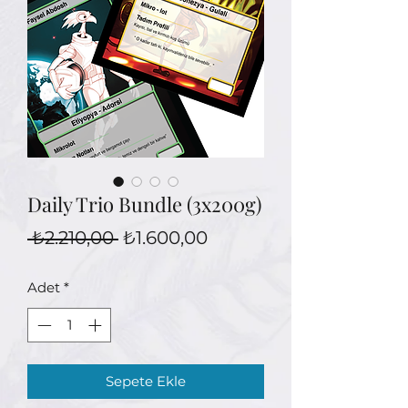
Daily Trio Bundle (3x200g)
Normal
İndirimli
 ₺2.210,00 
₺1.600,00
Fiyat
Fiyat
Adet
*
Sepete Ekle