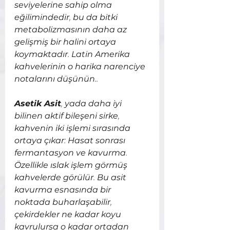
seviyelerine sahip olma 
eğilimindedir
,
 bu da bitki 
metabolizmasının daha az 
gelişmiş bir halini ortaya 
koymaktadır
.
 Latin Amerika 
kahvelerinin o harika narenciye 
notalarını düşünün
..
Asetik Asit
,
 yada daha iyi 
bilinen aktif bileşeni sirke
,
kahvenin iki işlemi sırasında 
ortaya çıkar
:
 Hasat sonrası 
fermantasyon ve kavurma
.
Özellikle ıslak işlem görmüş 
kahvelerde görülür
.
 Bu asit 
kavurma esnasında bir 
noktada buharlaşabilir
,
çekirdekler ne kadar koyu 
kavrulursa o kadar ortadan 